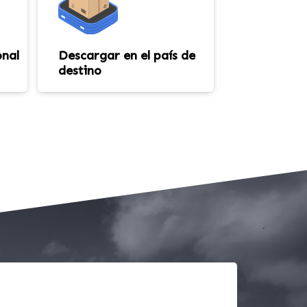
onal
Descargar en el país de
Agenciami
destino
en el país 